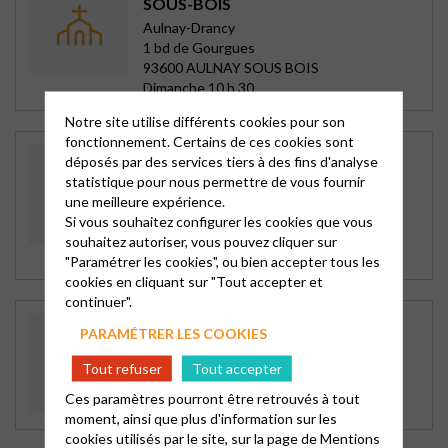
SOUS-BOIS
Aulnay-Drancy
1 bd de Gourgues
93600 AULNAY SOUS BOIS
Dimanche 10 h 30
Notre site utilise différents cookies pour son
fonctionnement. Certains de ces cookies sont
TEMPLE ET PRESBYTÈRE À
déposés par des services tiers à des fins d'analyse
CHARENTON
statistique pour nous permettre de vous fournir
Charenton
une meilleure expérience.
12 rue Guérin
Si vous souhaitez configurer les cookies que vous
94220 CHARENTON LE PONT
souhaitez autoriser, vous pouvez cliquer sur
Dimanche 10 h 30
"Paramétrer les cookies", ou bien accepter tous les
cookies en cliquant sur "Tout accepter et
continuer".
TEMPLE DE CHATEAU THIERRY
PARAMÉTRER LES COOKIES
Chateau Thierry Monneaux
8, place de l'Hotel de Ville
Tout refuser
Tout accepter
02400 CHATEAU THIERRY
Ces paramètres pourront être retrouvés à tout
Dimanche 10 h 30
moment, ainsi que plus d'information sur les
cookies utilisés par le site, sur la page de
Mentions