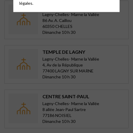
légales.
TEMPLE DE CHELLES
Lagny-Chelles- Marne la Vallée
86 Av. A. Caillou
60350 CHELLES
Dimanche 10 h 30
TEMPLE DE LAGNY
Lagny-Chelles- Marne la Vallée
4, Av de la République
77400 LAGNY SUR MARNE
Dimanche 10 h 30
CENTRE SAINT-PAUL
Lagny-Chelles- Marne la Vallée
8 allée Jean-Paul Sartre
77186 NOISIEL
Dimanche 10 h 30